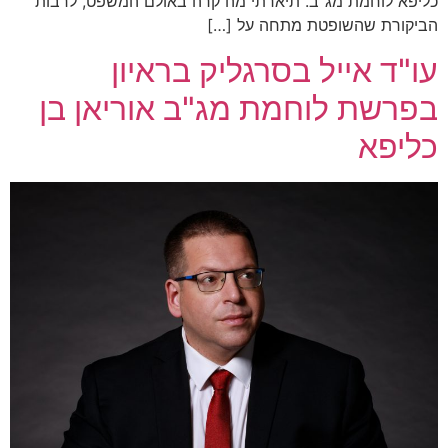
כליפא לוחמת מג"ב. תיארתי מה קרה באולם המשפט, לרבות
הביקורת שהשופטת מתחה על […]
עו"ד אייל בסרגליק בראיון
בפרשת לוחמת מג"ב אוריאן בן
כליפא