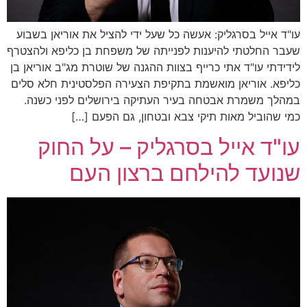
עו"ד אייל בסרגליק: אעשה כל שעל ידי להציל את אוריאן בשבוע
שעבר החלטתי להיענות לפנייתה של משפחת בן כליפא ולהצטרף
לידידתי עו"ד אתי כרייף בצוות ההגנה של שוטרת מג"ב אוריאן בן
כליפא. אוריאן מואשמת בתקיפת הצעירה הפלסטינית חלא סלים
במהלך משמרת אבטחה בעיר העתיקה בירושלים לפני כשנה.
כמי שהוביל מאות תיקי צבא ובטחון, גם הפעם […]
עו"ד אייל בסרגליק – על החוק
שנועד להילחם ברצון העם