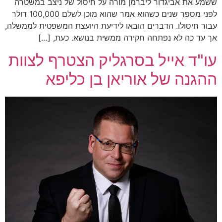
ששמע את אביגדור ליברמן מורה על חיסול של ניצב במשטרה
לפני מספר שנים כשהוא אמר שהוא מוכן לשלם 100,000 דולר
עבור חיסולו. הדברים הובאו לידיעת היועצת המשפטית לממשלה,
אך עד כה לא נפתחה חקירה ממשית בנושא. כעת, […]
עו"ד אייל בסרגליק הצטרף לצוות
ההגנה של אוריאן בן כליפא