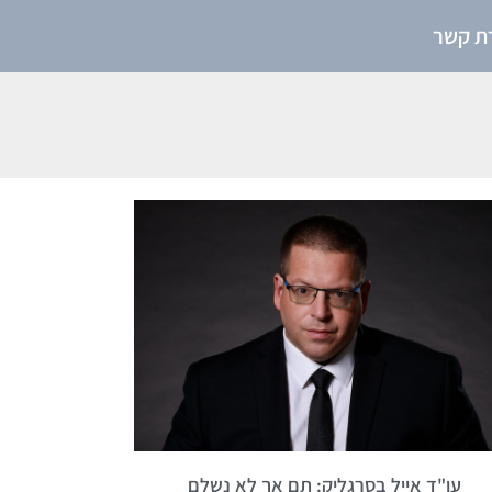
רת קשר
עו"ד אייל בסרגליק: תם אך לא נשלם