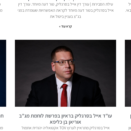
אייל
עילת הסבירות | עורך דין אייל בסרגליק, טור דעה מיוחד. עורך דין
מ
אי.
אייל בסרגליק בטור דעה מיוחד לקראת האפשרויות שעומדת בפני
מג
בג"צ בעניין ביטול את
קרא עוד »
עו"ד אייל בסרגליק בראיון בפרשת לוחמת מג"ב
חנ
אוריאן בן כליפא
אשון
אייל בסרגליק מתראיין לערוץ TOV אקטואליה יהודית אתמול
פו