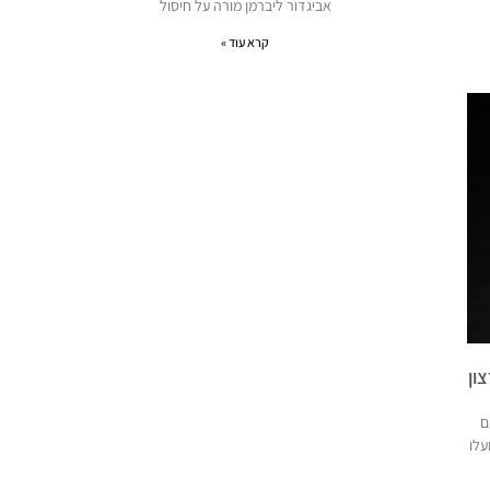
אביגדור ליברמן מורה על חיסול
קרא עוד »
ון
ם
עלו