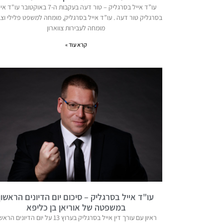
עו”ד אייל בסרגליק – טור דעה בעקבות ה-7 באוקטובר עו"ד 
בסרגליק טור דעה . עו”ד אייל בסרגליק, מומחה למשפט פלילי וצב
מומחה לעבירות צווארון
קרא עוד »
עו"ד אייל בסרגליק – סיכום יום הדיונים הראשון
במשפטה של אוריאן בן כליפא
ראיון עם עורך דין אייל בסרגליק בערוץ 13 על יום הדיונים הר