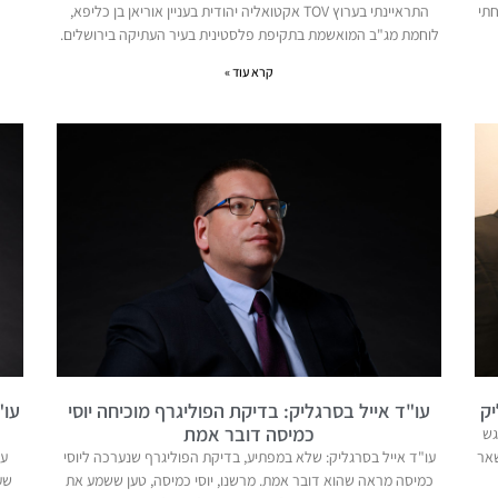
תי
התראיינתי בערוץ TOV אקטואליה יהודית בעניין אוריאן בן כליפא,
לוחמת מג"ב המואשמת בתקיפת פלסטינית בעיר העתיקה בירושלים.
קרא עוד »
יק
עו"ד אייל בסרגליק: בדיקת הפוליגרף מוכיחה יוסי
עו"
כמיסה דובר אמת
גש
שאר
עו"ד אייל בסרגליק: שלא במפתיע, בדיקת הפוליגרף שנערכה ליוסי
עו
כמיסה מראה שהוא דובר אמת. מרשנו, יוסי כמיסה, טען ששמע את
שע