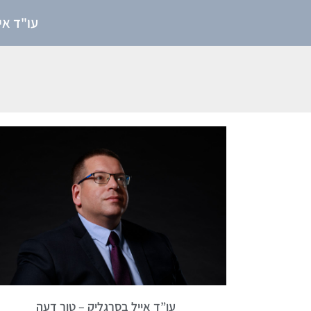
עו"ד אי
עו”ד אייל בסרגליק – טור דעה