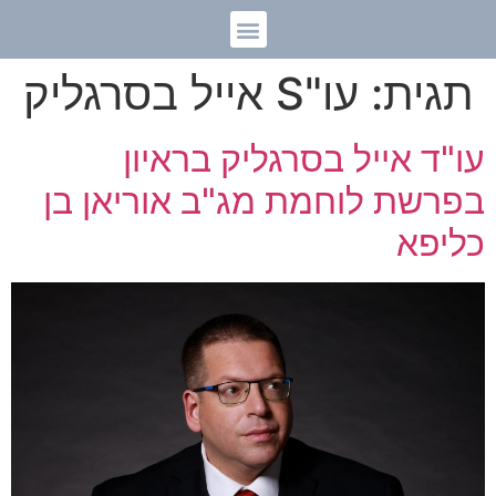
תגית:
עו"S אייל בסרגליק
עו"ד אייל בסרגליק בראיון
בפרשת לוחמת מג"ב אוריאן בן
כליפא