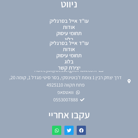
ניווט
עו"ד אייל בסרגליק
כתבות
אודות
תחומי עיסוק
בלוג
עו"ד אייל בסרגליק
פרטי התקשרות
יצירת קשר
אודות
תחומי עיסוק
בלוג
0722575486
יצירת קשר
Adv.eyal@besserglick-law.co.il
דרך יצחק רבין 1 צומת ז’בוטינסקי, בסר סיטי מגדל 1, קומה 20,
פתח תקווה 4925110
וואטסאפ
0553007888
עקבו אחריי