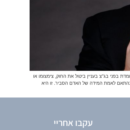
דת בפני בג"צ בעניין ביטול את החוק, צימצומו או
 עילת הסבירות בשנת 1980. הוא הגדיר אותה כנמדדת בהתאם לאמת המידה של האדם הסביר. זו היא
עקבו אחריי