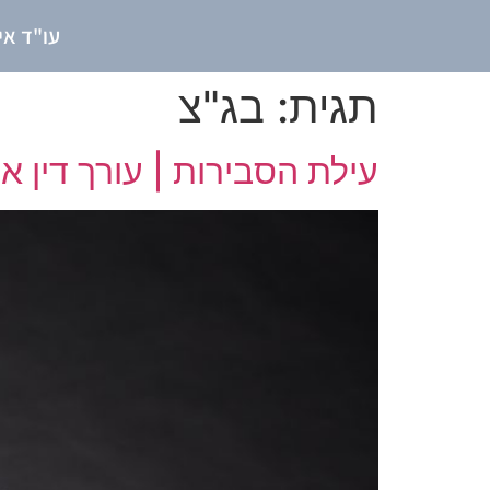
עו"ד אי
תגית:
בג"צ
עילת הסבירות | עורך דין אי