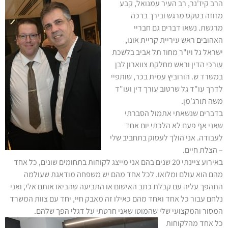
הרב קיז'נר, רב העיר עמנואל, קבע
מזוזה בטקס מרגש ובירך ברכה
מרגשת. נשאו דברים גם חבריי
האהובים ראש עיריית קריית אונו,
ישראל גל ויו"ר מחוז תל אביב בלשכת
עורכי הדין וראש מחלקת צווארון לבן
במשרד ש. הורוביץ עמית בכר, שותפיי
לדרך עו"ד גל שרטוב עורך דין ועו"ד
משה תורג'מן.
בדברים שנשאתי אתמול הסברתי
שאני אף פעם לא הלכתי יום אחד
לעבודה. אני הולך לעסוק בתחביב שלי
– הצלת חיים.
באירוע ציינתי 20 שנים בהם אני מייצג לקוחות בתחומים שונים, כל אחד
מהם הוא עולם ומלואו. לכל אחד מהם יש משפחה מודאגת שעולמה
התהפך עליה עם קבלת כתב האישום או התביעה שהביאו אותם אלי, ואני
נלחם עבור כל אחד ואחד מהם כאילו זה מאבק חיי, יחד עם צוות המשרד
המסור והמקצועי שלי שהמוטו שאני חרטתי על דגלי הפך שלהם.
כל אחד מהלקוחות