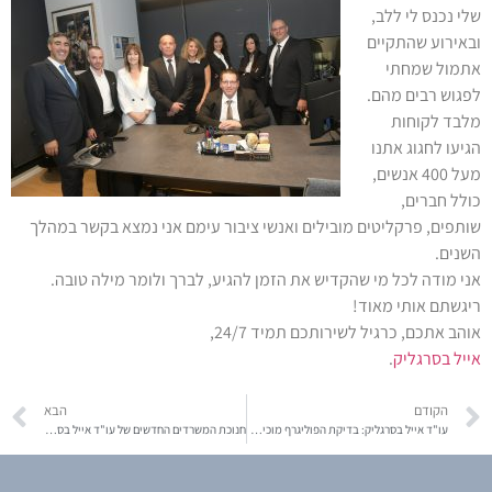
שלי נכנס לי ללב,
ובאירוע שהתקיים
אתמול שמחתי
לפגוש רבים מהם.
מלבד לקוחות
הגיעו לחגוג אתנו
מעל 400 אנשים,
כולל חברים,
שותפים, פרקליטים מובילים ואנשי ציבור עימם אני נמצא בקשר במהלך
השנים.
אני מודה לכל מי שהקדיש את הזמן להגיע, לברך ולומר מילה טובה.
ריגשתם אותי מאוד!
אוהב אתכם, כרגיל לשירותכם תמיד 24/7,
אייל בסרגליק
.
הקודם
הבא
עו"ד אייל בסרגליק: בדיקת הפוליגרף מוכיחה יוסי כמיסה דובר אמת
חנוכת המשרדים החדשים של עו"ד אייל בסרגליק