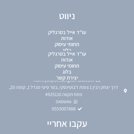
ניווט
עו"ד אייל בסרגליק
כתבות
אודות
תחומי עיסוק
בלוג
עו"ד אייל בסרגליק
פרטי התקשרות
יצירת קשר
אודות
תחומי עיסוק
בלוג
0722575486
יצירת קשר
Adv.eyal@besserglick-law.co.il
דרך יצחק רבין 1 צומת ז’בוטינסקי, בסר סיטי מגדל 1, קומה 20,
פתח תקווה 4925110
וואטסאפ
0553007888
עקבו אחריי