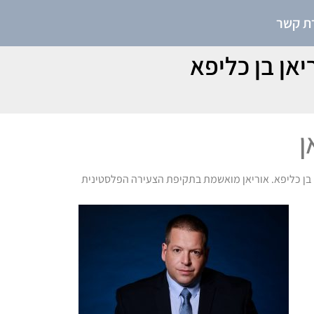
רת קשר
אן בן כליפא
ן
 בן כליפא. אוריאן מואשמת בתקיפת הצעירה הפלסטינית