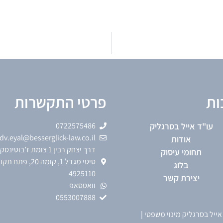
ות
פרטי התקשרות
עו"ד אייל בסרגליק
0722575486
dv.eyal@besserglick-law.co.il
אודות
דרך יצחק רבין 1 צומת ז’בוטי
תחומי עיסוק
סיטי מגדל 1, קומה 20, פתח 
בלוג
4925110
יצירת קשר
וואטסאפ
0553007888
אייל בסרגליק מינוי משפטי
|