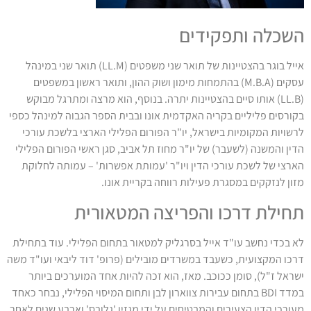
השכלה ותפקידים
אייל בוגר בהצטיינות של תואר שני משפטים (LL.M) תואר שני במינהל
עסקים (M.B.A) בהתמחות מימון ושוק ההון, ותואר ראשון במשפטים
(LL.B) אותו סיים בהצטיינות יתרה. בנוסף, הוא מרצה ומתרגל מבוקש
בקורסים פליליים בקריה האקדמית אונו ובבית הספר הגבוה למינהל כספי
לרשויות המקומיות בישראל, יו"ר הפורום הפלילי הארצי בלשכת עורכי
הדין והמשנה (לשעבר) של יו"ר מחוז תל אביב, סגן ראשי הפורום הפלילי
הארצי של לשכת עורכי הדין ויו"ר 'עמותת אפשרות' – עמותה לחלוקת
מזון לנזקקים במסגרת פעילות רווחה בקריית אונו.
תחילת דרכו והפריצה המטאורית
לא בכדי נחשב עו"ד אייל בסרגליק למטאור בתחום הפלילי. עוד בתחילת
דרכו המקצועית, כשעבד במשרדים מובילים (פרופ' דוד ליבאי ועו"ד משה
ישראל ז"ל), סומן ככוכב. מאז, הוא זכה להיות אחד המוערכים ביותר
במדד BDI בתחום עבירות צווארון לבן ותחום המיסוי הפלילי, נבחר כאחד
מעורכי הדין הצעירים והמבטיחים על ידי מגזין 'גלובס' וארבע שנים לאחר