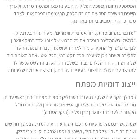
המשפטי. תחום המשפט הפלילי היה בעיניו מאז ומתמיד מרתק ולאורך
השנים המשיכה הטבעית הזו רק הלכה, התעצמה והפכה אותו לאחד
מעורכי הדין הטובים ביותר במדינה.
"מדובר בתחום מרתק, רווי אמוציות וויכוחים", מעיד עו"ד בסרגליק.
"למשל, כשהמדינה תופסת את כל הרכוש של אותו אדם בתיק צווארון
לבן. ביום 'פרוץ' החקירה, מיד לאחר חיפוש ארוך, גוררים את החשוד
לחקירה ולאחר מכן למעצר. הכל תקשורתי, הכל אישי. אתה האור היחיד
של החשוד, היחיד שנלחם עבורו בשלב הזה, האדם הזה שמאפשר לו
לתקשר עם העולם החיצוני. בעיניי זו עבודת קודש שהיא כולה שליחות".
ייצוג דומיות מפתח
במהלך הקריירה שלו, ייצג עו"ד בסרגליק דמויות מפתח בהם, ראשי ערים,
חברי כנסת, אישי ציבור, בעלי הון, אנשי צבא וביטחון ולקוחות בחו"ל
הקשורים לעבירות צווארון לבן ופלילי (תיקי הסגרה).
שמו נקשר כמנהל פרשיות מורכבות שהרעידו את המדינה במשך חודשים
ושנים רבות. בין שלל התיקים, תשתיות נפט ואנרגיה, קו מוצרי דלק,
איזורים, ועדת זיילר, תיק רשות המיסים, חפציבה, ח"כ חיים כץ ובנק