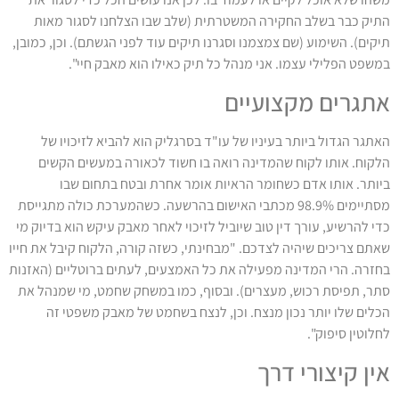
התיק כבר בשלב החקירה המשטרתית (שלב שבו הצלחנו לסגור מאות
תיקים). השימוע (שם צמצמנו וסגרנו תיקים עוד לפני הגשתם). וכן, כמובן,
במשפט הפלילי עצמו. אני מנהל כל תיק כאילו הוא מאבק חיי".
אתגרים מקצועיים
האתגר הגדול ביותר בעיניו של עו"ד בסרגליק הוא להביא לזיכויו של
הלקוח. אותו לקוח שהמדינה רואה בו חשוד לכאורה במעשים הקשים
ביותר. אותו אדם כשחומר הראיות אומר אחרת ובטח בתחום שבו
מסתיימים 98.9% מכתבי האישום בהרשעה. כשהמערכת כולה מתגייסת
כדי להרשיע, עורך דין טוב שיוביל לזיכוי לאחר מאבק עיקש הוא בדיוק מי
שאתם צריכים שיהיה לצדכם. "מבחינתי, כשזה קורה, הלקוח קיבל את חייו
בחזרה. הרי המדינה מפעילה את כל האמצעים, לעתים ברוטליים (האזנות
סתר, תפיסת רכוש, מעצרים). ובסוף, כמו במשחק שחמט, מי שמנהל את
הכלים שלו יותר נכון מנצח. וכן, לנצח בשחמט של מאבק משפטי זה
לחלוטין סיפוק".
אין קיצורי דרך