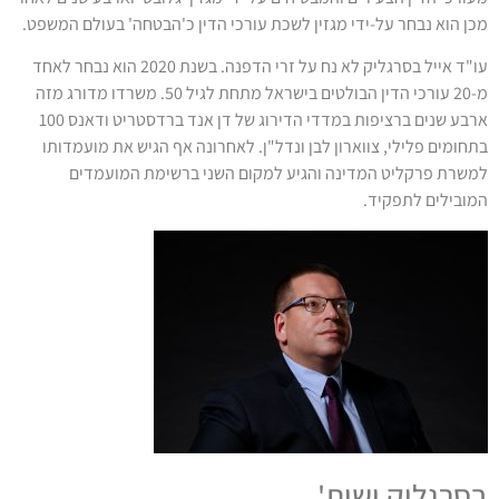
מכן הוא נבחר על-ידי מגזין לשכת עורכי הדין כ'הבטחה' בעולם המשפט.
עו"ד אייל בסרגליק לא נח על זרי הדפנה. בשנת 2020 הוא נבחר לאחד
מ-20 עורכי הדין הבולטים בישראל מתחת לגיל 50. משרדו מדורג מזה
ארבע שנים ברציפות במדדי הדירוג של דן אנד ברדסטריט ודאנס 100
בתחומים פלילי, צווארון לבן ונדל"ן. לאחרונה אף הגיש את מועמדותו
למשרת פרקליט המדינה והגיע למקום השני ברשימת המועמדים
המובילים לתפקיד.
בסרגליק ושות'