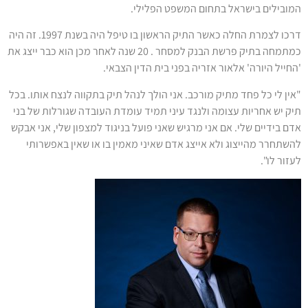
המובילים בישראל בתחום המשפט הפלילי.
דרכו לצמרת החלה כאשר התיק הראשון בו טיפל היה בשנת 1997. זה היה
כמתמחה בתיק פרשת הבנק למסחר . 20 שנה לאחר מכן הוא כבר ייצג את
'החייל היורה' אלאור אזריה בפני בית הדין הצבאי.
"אין לי כל פחד מתיק מורכב. אני הולך לנהל תיק בתקווה לנצח אותו. בכל
תיק יש אחריות עצומה ולנגד עיני תמיד עומדת העובדה שגורלות של בני
אדם בידיים שלי. אם אני מרגיש שאני פועל בניגוד למצפון שלי, אני אבקש
להשתחרר מהייצוג ולא אייצג אדם שאיני מאמין בו או שאין באפשרותי
לעזור לו".