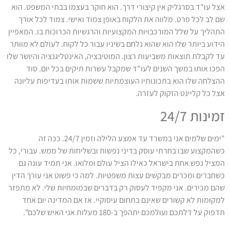
אצל עו"ד בסרגליק אין קיצורי דרך. הוא חוקר בעצמו בבתי המשפט. הוא
שם לב לכל פרט. מלווה את הלקוח באופן צמוד ואישי. צמוד לכל אורך
התהליך על שלל המורכבויות המקצועיות והרגשיות הכרוכות בו. המאפיין
הידוע ביותר שלו הוא שהוא נלחם בשיניו עבור כל לקוח. לעולם לא מוותר
עד לקבלת תוצאות משביעות רצון. המוטיבציה, האינטליגנציה והיושר שלו
הפכו אותו במשך השנים לעו"ד שמקבל עשרות תיקים בכל יום. סוד
ההצלחה שלו הוא בתכונותיו העוצמתיות ששמות אותו בעדיפות עליונה
אצל כל קליינט הזקוק לעזרה.
זמינות 24/7
"ימים שלמים אני במשרד עד אמצע הלילה וזמין 24/7. ככה זה
כשהמקצוע שבו בחרתי עוסק בדיני נפשות ובשליחות של ממש. עבורי, כל
המציל נפש אחת בישראל כאילו הציל עולם ומלואו. אני תמיד עונה גם
כשחברים ומכרים מבקשים עצות משפטיות. למה כי פשוט אני עורך הדין
שהם מכירים. אני מקפיד לעסוק רק בדברים שבמומחיות שלי. לא מתפזר
למקומות לא קשורים שאינם בתחום עיסוקיי. אז אם המדינה יום אחד
תדפוק על דלתכם ועולמכם יתהפך ב-180 מעלות אני האיש שלכם".