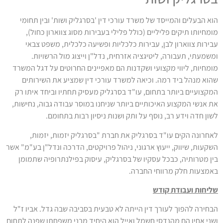
הוא הבעלים והמייסד של משרד עורכי דין 'בסרגליק ושות' ובין תחומי
מומחיותו תיקים פליליים (כולל פלילי בעבירות מסוג צווארון כחול),
עבירות צווארון לבן, עבירות כלכליות ופשיעה כלכלית, משפט צבאי
ומשמעתי, תעבורה, ליטיגציה אזרחית, נדל"ן וייצוג מול הרשויות.
מומחיות, ליווי מקצועי ושקדנות הם מאפיינים החרוטים על דגל המשרד
שהוא מנהל ביד רמה. וכיאה למשרד עורכי דין שמציע את השירותים
המקצועיים ביותר בתחום, עו"ד בסרגליק מעסיק תחתיו וביחד איתו רק
את אנשי המקצוע האיכותיים ביותר שניחנו במוסר עבודה גבוה, נחישות,
לשון חדה וידע רב, נוסף על ותק ושנות ניסיון רבות בתחומם.
לאחרונה הקים עו"ד בסרגליק את חברת "בסרגליק יזמות, יזמות,
השקעות, שיווק, ייעוץ ארגוני, ניהול פרויקטים, הדרכה ונדל"ן בע"מ" אשר
בין מטרותיה, כבכל עסקיו של בסרגליק, עיסוק בפילנתרופיה שתמומן
באמצעות חלק מרווחי החברה.
שליחות ועבודת קודש
הבחירה להפוך לעורך דין הייתה לא טבעית בסביבה שבה גדל. אביו ז"ל
ושני אחיו הם מהנדסי חשמל ואייל הוא היחיד מבני משפחתו שפנה לתחום