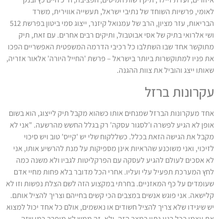
לאומי, פרשיות השוחד של נתיבי ישראל, תעשייה אווירית, משרד
הבריאות, עזר מציון, הרב של עמנואל קיזנר, ייצוג סמי ביטון בפרשת 512
ושי אלרואי בתיק של אסי אבוטבול, ותיקים רבים אחרים. עם זאת, תיק
מתוקשר אחד שבו השתלבו כל רכיבי הדרמה המשפטית האפשריים הפכו
את פניו למתוקשרות ביותר בישראל – פרשת 'החייל היורה' אלאור אזריה,
שאותו ייצג והוביל את צוות ההגנה.
עקרונות ברזל
אחד מעקרונות הברזל שמנחים אותו כשהוא מקבל תיק לייצוג, הוא בשום
אופן לא הגיע לפשרה ו'לסגור עסקה' רק בגלל החשש מהרשעה. "אני לא
מקבל את הגישה הזאת בכלל. כשללקוח שלי יש 'קייס' טוב ויש סיכוי
לזיכוי, ואני משוכנע שהראיות אינן מספיקות על מנת להרשיע אותו, אני
לא אסכים לעולם להגיע לעסקה עם הפרקליטות לגביו ולא משנה כמה
לחץ המערכת תפעיל עלי ועליו. אחרי הכל מדובר בלא פחות מחיי אדם
שעומדים על כף המאזניים. בחרתי במקצוע הזה לשם הצלת נפשות וזו לא
קלישאה. אני פוגש אנשים במצבים הכי קשים בחייהם וצריך להציל אותם.
יש שיגידו שלא צריך להציל חשודים או נאשמים, אולם כל אחד יכול למצוא
את עצמו בכל רגע נתון במצב הזה. ולא, זה ממש לא מופרך כמו שזה