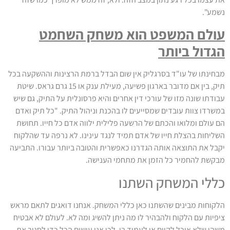
נשמע".
עולם המשפט הוא משחק השחמט
הגדול ביותר
מבחינתו של עו"ד בסרגליק אין שום הבדל ברמת הרצינות וההשקעה בכל
תיק, בין אם מדובר בארגון פשיעה, מעילת ענק או 15 גרם גראס. שיטת
עבודתו שונה מזו של עורכי דין אחרים והיא פרסונלית על התיק, גם שיש
במשרדו צוות עובדים שמסייעים לו בהכנת וניהול התיק. "כל תיק ואדם
הם עולם ומלואו והכתם של הרשעה פלילית ילווה אדם כל חייו. תחושת
השליחות בהצלת חייו של אדם תמיד לנגד עינינו. לא נרפה עד שהלקוח
יקבל את התוצאה אותה הגדרנו כאפשרית והטובה ביותר עבורו. התביעה
מבקשת להחמיר כל הזמן את מתחמי הענישה.
כללי המשחק השתנו
הלקוחות מבינים שהשתנו כאן כללי המשחק. אנחנו דואגים לתאם מראש
ציפיות עם הלקוח ולהבהיר לו מה ניתן להשיג ומה לא. לעולם לא אבטיח
משהו שלא אוכל לקיים או לעמוד בו. לכן אנו עושים הכל כדי לסגור את